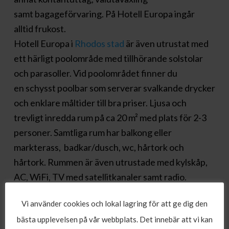
samt bagageförvaring. På Hotell Europa ingår
alltid f
rukost.
Hotell Europa i
Rhodos stad
är även utrustat med
ett härligt poolområde med tillhörande solstolar
och parasoller. Vid poolområdet finner du
en schysst poolbar som serverar svalkande drycker
och enklare måltider till bra priser.
Ljusa och
trevligt inredda rum på ca 20 m² med plats för 2-3
personer. Samtliga rum har balkong eller
markterass,
badkar/dusch, wc, hårtork och
hårtork. Rummen är även utrustade med kylskåp,
AC, WiFi, TV med
satellitkanaler samt radio.
Städning sker dagligen och byte av lakan görs två
Vi använder cookies och lokal lagring för att ge dig den
gånger i veckan.
bästa upplevelsen på vår webbplats. Det innebär att vi kan