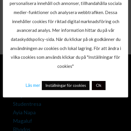
personalisera innehåll och annonser, tillhandahålla sociala
[rd_images_carousel
medier-funktioner och analysera webbtrafiken. Dessa
images=”1871,1872,1873,1874,1875,1876″
size=”full” scroll=”yes”
innehåller cookies för riktad digital marknadsföring och
nav_style=”hover_nav_style”
avancerad analys. Mer information hittar du på vår
hide_pagination_control=”yes”]
dataskyddspolicy-sida. När du klickar på ok godkänner du
användningen av cookies och lokal lagring. För att ändra i
vilka cookies som används klickar du på "Inställningar för
cookies"
Sidkarta
Läs mer
Ok
Inställningar för cookies
Hem
Erbjudanden
Studentresa
Ayia Napa
Magaluf
Rhodos