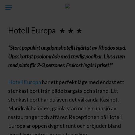
Skip
Menu
to
main
Hotell Europa ★ ★ ★
content
“Stort populärt ungdomshotell i hjärtat av Rhodos stad.
Uppskattat poolområde med trevlig poolbar. Ljusa rum
med plats för 2-3 personer. Frukost ingår i priset!”
Hotell Europa
har ett perfekt läge med endast ett
stenkast bort från både bargata och strand. Ett
stenkast bort har du även
det välkända Kasinot,
Mandrakihamnen, gamla stan och en uppsjö av
restauranger och affärer. Receptionen på Hotell
Europa är
öppen dygnet runt och erbjuder bland
annat kontantuttag, valutaväxling