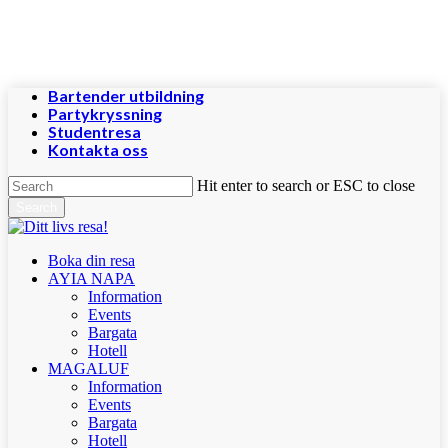
Skip
to
main
content
Bartender utbildning
Partykryssning
Studentresa
Kontakta oss
Hit enter to search or ESC to close
Search
Close
Search
Menu
Boka din resa
AYIA NAPA
Information
Events
Bargata
Hotell
MAGALUF
Information
Events
Bargata
Hotell