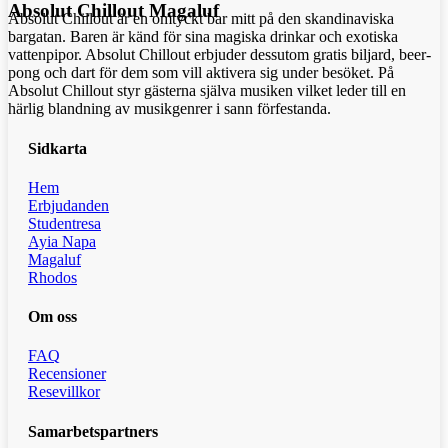
Absolut Chillout Magaluf
Absolut Chillout är en omtyckt bar mitt på den skandinaviska
bargatan. Baren är känd för sina magiska drinkar och exotiska
vattenpipor. Absolut Chillout erbjuder dessutom gratis biljard, beer-
pong och dart för dem som vill aktivera sig under besöket. På
Absolut Chillout styr gästerna själva musiken vilket leder till en
härlig blandning av musikgenrer i sann förfestanda.
Sidkarta
Hem
Erbjudanden
Studentresa
Ayia Napa
Magaluf
Rhodos
Om oss
FAQ
Recensioner
Resevillkor
Samarbetspartners