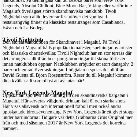
nattklubbar. På denna gata kan du besöka barer som New York
Legends, Absolut Chillout, Blue Moon Bar, Viking eller varför inte
Magalufs överlägset största skandinaviska nattklubb, Tivoli
Nightclub som alltid levererar fest utöver det vanliga. I
restaurangväg finner du klassiska restauranger som Casablanca,
E4:an och La Bodega
Tivoli Nightclub
Den största nattklubben för Skandinaver i Magaluf. På Tivoli
Nightclub i Magaluf hålls populära temafester, spelningar av artister
och klassiska charterkvällar. Tivoli Nightclub har en stor terrass där
det arrangeras allt ifrån beer pong-turneringar till sköna förfester
innan nattklubben öppnar. Nattklubben erbjuder ett stort dansgolv, 2
barer och en rad överraskningar. I högtalarna spelas det alltifrån
David Guetta till Björn Rosenström. Reser du till Magaluf kommer
dina kvällar allt som oftast att avslutas här!
New York Legends Magaluf
Uppskattad sportbar i anslutning till den skandinaviska bargatan i
Magaluf. Här serveras välgjorda drinkar, kall öl och starka shots.
Här visas allsvensk och internationell fotboll men också andra
uppskattade idrottsevenemang. New York Legends är ett givet stopp
under barrundorna! Tidigare var detta Grabbarna Grus Original men
från och med säsongen 2017 är New York Legends det korrekta
namnet.