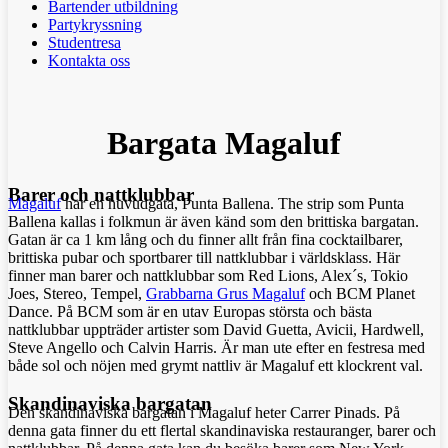
Bartender utbildning
Partykryssning
Studentresa
Kontakta oss
Bargata Magaluf
Barer och nattklubbar
Magaluf
har en huvudgata, Punta Ballena. The strip som Punta
Ballena kallas i folkmun är även känd som den brittiska bargatan.
Gatan är ca 1 km lång och du finner allt från fina cocktailbarer,
brittiska pubar och sportbarer till nattklubbar i världsklass. Här
finner man barer och nattklubbar som Red Lions, Alex´s, Tokio
Joes, Stereo, Tempel,
Grabbarna Grus Magaluf
och BCM Planet
Dance. På BCM som är en utav Europas största och bästa
nattklubbar uppträder artister som David Guetta, Avicii, Hardwell,
Steve Angello och Calvin Harris. Är man ute efter en festresa med
både sol och nöjen med grymt nattliv är Magaluf ett klockrent val.
Skandinaviska bargatan
Den skandinaviska bargatan i Magaluf heter Carrer Pinads. På
denna gata finner du ett flertal skandinaviska restauranger, barer och