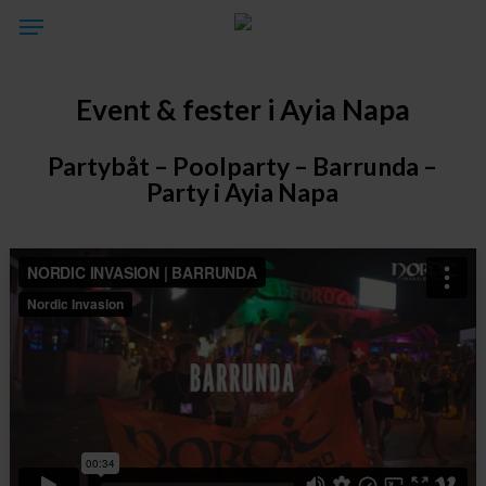
Skip
Menu
to
main
Event & fester i Ayia Napa
content
Partybåt – Poolparty – Barrunda –
Party i Ayia Napa