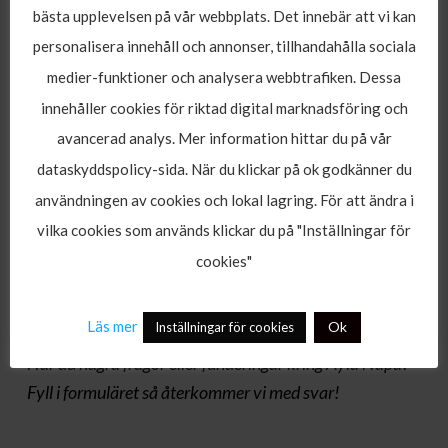
bästa upplevelsen på vår webbplats. Det innebär att vi kan
timmar ute i det kristallblåa medelhavsvattnet med
personalisera innehåll och annonser, tillhandahålla sociala
en unik trevånings yacht. Mat ingår i priset och
medier-funktioner och analysera webbtrafiken. Dessa
serveras direkt efter båten lämnar hamnen. Det är
innehåller cookies för riktad digital marknadsföring och
party, shower, fest och lekar under hela båtfärden.
Det spelas musik av Djs från de populäraste
avancerad analys. Mer information hittar du på vår
nattklubbarna i Ayia Napa tillsammans med
dataskyddspolicy-sida. När du klickar på ok godkänner du
dansgolvet på översta våningen får denna yacht en
användningen av cookies och lokal lagring. För att ändra i
otrolig atmosfär. Båten stannar ca 3 gånger på så
vilka cookies som används klickar du på "Inställningar för
kallade badstopp där alla får svalka sig i det
cookies"
kristallblåa medelhavet. Båten sker med bland annat
elever som går
barskolan
!
Läs mer
Ok
Inställningar för cookies
Har du några frågor eller funderingar kring Ayia Napa?
Fyll i formuläret så återkommer vi med svar!