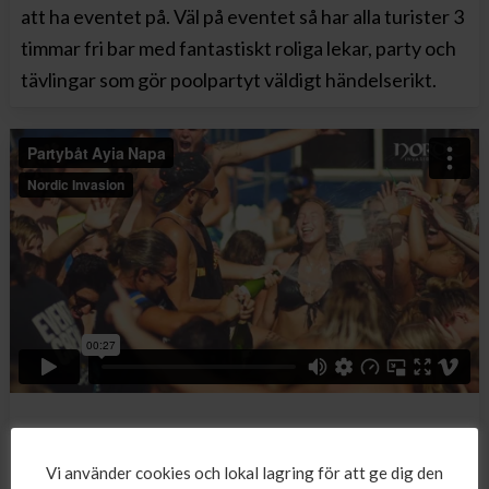
att ha eventet på. Väl på eventet så har alla turister 3
timmar fri bar med fantastiskt roliga lekar, party och
tävlingar som gör poolpartyt väldigt händelserikt.
Partybåt
Vi använder cookies och lokal lagring för att ge dig den
Partybåt är en av veckans absoluta höjdpunkter. 3,5